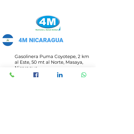
Fácil de manejar
Concerva cerrada la bolsa
Libre de plagas
4M NICARAGUA
Gasolinera Puma Coyotepe, 2 km
al Este, 50 mt al Norte, Masaya,
Nicaragua
mercadeo@4mcomercial.com
Atencion de Lunes a Viernes
8:00 am - 5:00 pm
4M COSTA RICA