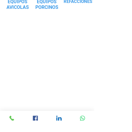
EQUIPOS
EQUIPOS
REFACCIONES
AVICOLAS
PORCINOS
4M NICARAGUA
Gasolinera Puma Coyotepe, 2 km
al Este, 50 mt al Norte, Masaya,
Nicaragua
mercadeo@4mcomercial.com
Atencion de Lunes a Viernes
8:00 am - 5:00 pm
4M COSTA RICA