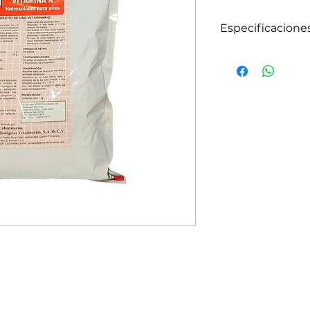
Especificacione
e indica previo 
reposición; ta
coadyuvante en
producen hemorr
tratamientos pr
o sulfonamidas.