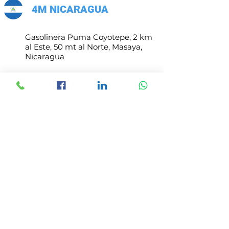
4M NICARAGUA
Gasolinera Puma Coyotepe, 2 km
al Este, 50 mt al Norte, Masaya,
Nicaragua
mercadeo@4mcomercial.com
Atencion de Lunes a Viernes
8:00 am - 5:00 pm
4M COSTA RICA
Costa Rica, San José, Vázquez de
Coronado,
San Isidro, del Mas X Menos,
100mts N, 75 mts E.
administracioncr@4mcomercial.c