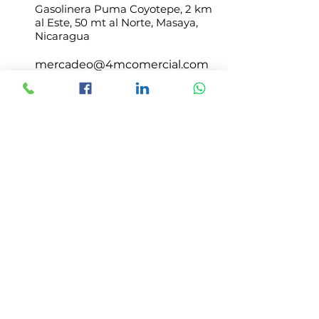
Gasolinera Puma Coyotepe, 2 km
al Este, 50 mt al Norte, Masaya,
Nicaragua
mercadeo@4mcomercial.com
Atencion de Lunes a Viernes
8:00 am - 5:00 pm
4M COSTA RICA
Costa Rica, San José, Vázquez de
Coronado,
San Isidro, del Mas X Menos,
100mts N, 75 mts E.
administracioncr@4mcomercial.c
om
+506 8826 3178