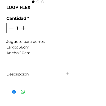
LOOP FLEX
Cantidad
*
Juguete para perros
Largo: 36cm
Ancho: 10cm
Descripcion
¡Loop Flex es perfecto para la
diversión de tu mascota!
Producido en material duradero
y de alta calidad, tu mascota