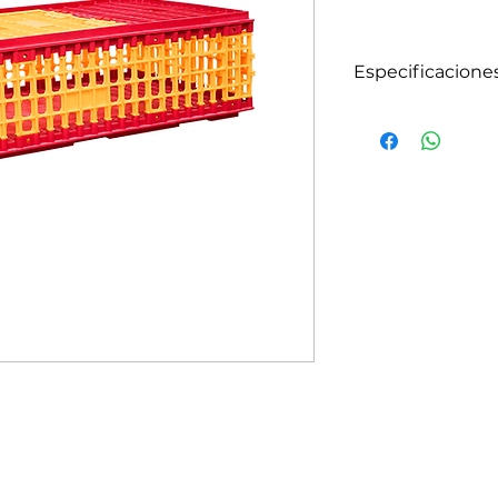
Especificacione
Capacidad
Capacidad de 8 a
ave. (para un tot
Se pueden estiba
Material
Polietileno de a
protección cont
antioxidantes, s