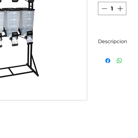
Descripcion
¡Optimiza el esp
compacta. El Kit
DuraBox trae ver
tienda con la m
Durabox tradicio
beneficio! El ki
DuraBox viene c
el lateral para fac
DuraBox; 1 Displ
DuraBox; Kit de i
extra para facilit
espejos de depós