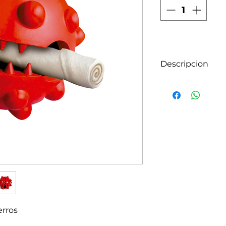
Descripcion
JUGUETE INTE
DuraBall tiene e
fomentando la in
del perro.
erros