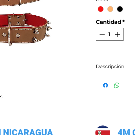
Cantidad
*
Descripción
Collar de cuero 
edades y razas.
Varios tamaños 
s
grandes.
 NICARAGUA
4M 