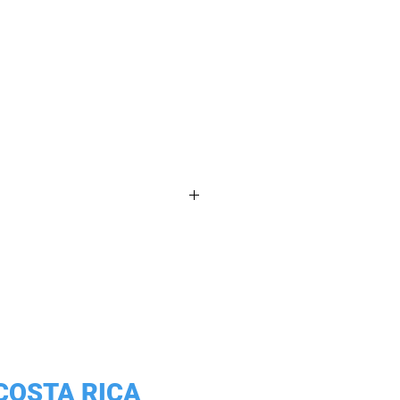
para mascotas de todas las
desde raza pequeñas hasta
COSTA RICA