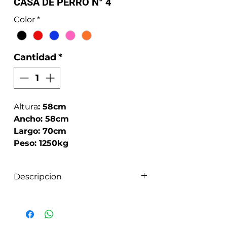
CASA DE PERRO N° 4
Color
*
Cantidad
*
Altura
: 58cm
Ancho: 58cm
Largo: 70cm
Peso: 1250kg
Descripcion
La casa tiene chimenea para
entrada y salida de aire,
eliminando posibles
olores, el