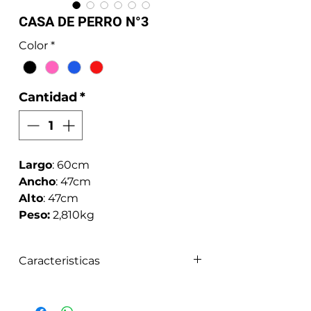
CASA DE PERRO N°3
Color
*
Cantidad
*
Largo
: 60cm
Ancho
: 47cm
Alto
: 47cm
Peso:
2,810kg
Caracteristicas
La casa tiene chimenea para
entrada y salida de aire,